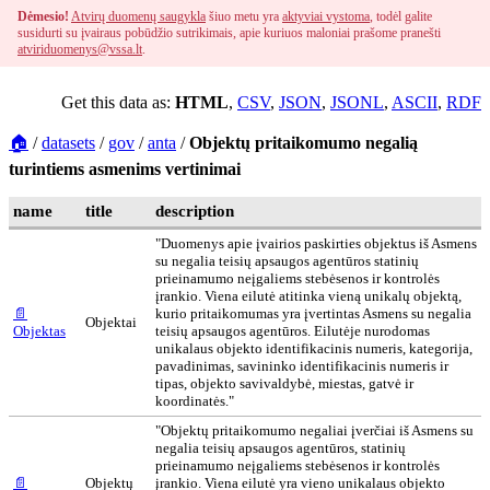
Dėmesio!
Atvirų duomenų saugykla
šiuo metu yra
aktyviai vystoma
, todėl galite
susidurti su įvairaus pobūdžio sutrikimais, apie kuriuos maloniai prašome pranešti
atviriduomenys@vssa.lt
.
Get this data as:
HTML
,
CSV
,
JSON
,
JSONL
,
ASCII
,
RDF
🏠
/
datasets
/
gov
/
anta
/
Objektų pritaikomumo negalią
turintiems asmenims vertinimai
name
title
description
"Duomenys apie įvairios paskirties objektus iš Asmens
su negalia teisių apsaugos agentūros statinių
prieinamumo neįgaliems stebėsenos ir kontrolės
įrankio. Viena eilutė atitinka vieną unikalų objektą,
📄
kurio pritaikomumas yra įvertintas Asmens su negalia
Objektai
Objektas
teisių apsaugos agentūros. Eilutėje nurodomas
unikalaus objekto identifikacinis numeris, kategorija,
pavadinimas, savininko identifikacinis numeris ir
tipas, objekto savivaldybė, miestas, gatvė ir
koordinatės."
"Objektų pritaikomumo negaliai įverčiai iš Asmens su
negalia teisių apsaugos agentūros, statinių
prieinamumo neįgaliems stebėsenos ir kontrolės
📄
Objektų
įrankio. Viena eilutė yra vieno unikalaus objekto