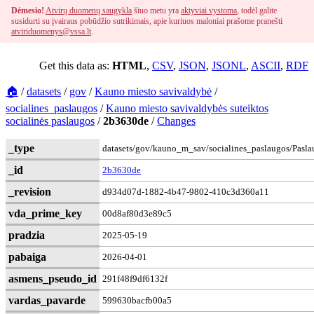
Dėmesio!
Atvirų duomenų saugykla
šiuo metu yra
aktyviai vystoma
, todėl galite
susidurti su įvairaus pobūdžio sutrikimais, apie kuriuos maloniai prašome pranešti
atviriduomenys@vssa.lt
.
Get this data as:
HTML
,
CSV
,
JSON
,
JSONL
,
ASCII
,
RDF
🏠
/
datasets
/
gov
/
Kauno miesto savivaldybė
/
socialines_paslaugos
/
Kauno miesto savivaldybės suteiktos
socialinės paslaugos
/
2b3630de
/
Changes
_type
datasets/gov/kauno_m_sav/socialines_paslaugos/Pasla
_id
2b3630de
_revision
d934d07d-1882-4b47-9802-410c3d360a11
vda_prime_key
00d8af80d3e89c5
pradzia
2025-05-19
pabaiga
2026-04-01
asmens_pseudo_id
291f48f9df6132f
vardas_pavarde
599630bacfb00a5