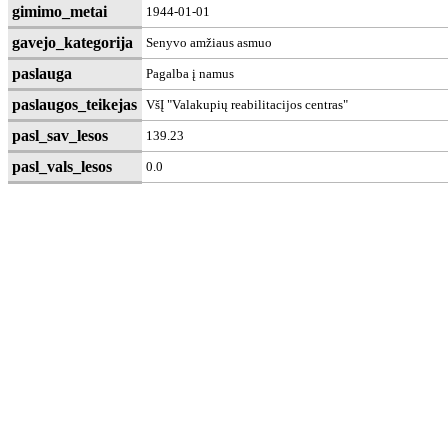
gimimo_metai
1944-01-01
gavejo_kategorija
Senyvo amžiaus asmuo
paslauga
Pagalba į namus
paslaugos_teikejas
VšĮ "Valakupių reabilitacijos centras"
pasl_sav_lesos
139.23
pasl_vals_lesos
0.0