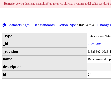
Dėmesio!
Atvirų duomenų saugykla
šiuo metu yra
aktyviai vystoma
, todėl galite susidurt
🏠
/
datasets
/
gov
/
lst
/
standards
/
ActionType
/
04e54394
/
Changes
_type
datasets/gov/lst
_id
04e54394
_revision
fb3a33e2-d0a3-
name
Balsavimas dėl p
description
id
24