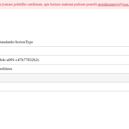
i su įvairaus pobūdžio sutrikimais, apie kuriuos maloniai prašome pranešti
atviriduomenys@vssa.
/standards/ActionType
4b4c-a091-c47b77832b2c
eržiūros