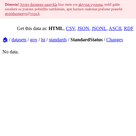
Dėmesio!
Atvirų duomenų saugykla
šiuo metu yra
aktyviai vystoma
, todėl galite
susidurti su įvairaus pobūdžio sutrikimais, apie kuriuos maloniai prašome pranešti
atviriduomenys@vssa.lt
.
Get this data as:
HTML
,
CSV
,
JSON
,
JSONL
,
ASCII
,
RDF
🏠
/
datasets
/
gov
/
lst
/
standards
/
StandardStatus
/
Changes
No data.