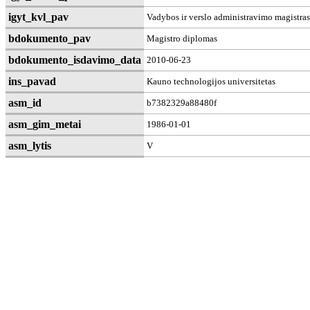
igyt_kvl_pav
Vadybos ir verslo administravimo magistras
bdokumento_pav
Magistro diplomas
bdokumento_isdavimo_data
2010-06-23
ins_pavad
Kauno technologijos universitetas
asm_id
b7382329a88480f
asm_gim_metai
1986-01-01
asm_lytis
V