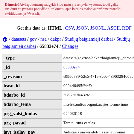
Dėmesio!
Atvirų duomenų saugykla
šiuo metu yra
aktyviai vystoma
, todėl galite
susidurti su įvairaus pobūdžio sutrikimais, apie kuriuos maloniai prašome pranešti
atviriduomenys@vssa.lt
.
Get this data as:
HTML
,
CSV
,
JSON
,
JSONL
,
ASCII
,
RDF
🏠
/
datasets
/
gov
/
nsa
/
dakpr
/
Studijų baigiamieji darbai
/
Studijų
baigiamieji darbai
/
65833e74
/
Changes
_type
datasets/gov/nsa/dakpr/baigiamieji_darbai
_id
65833e74
_revision
e99d0739-52c5-471a-8ce6-48963284609e
iraso_id
0004d6495ffdcf9
bdarbo_id
fa797deffa432fc
bdarbo_tema
Intelektualios organizacijos formavimas
prg_valst_kodas
62403S119
prg_pavad
Tarptautinis verslas
igyt_issilav_pav
Aukštasis universitetinis išsilavinimas