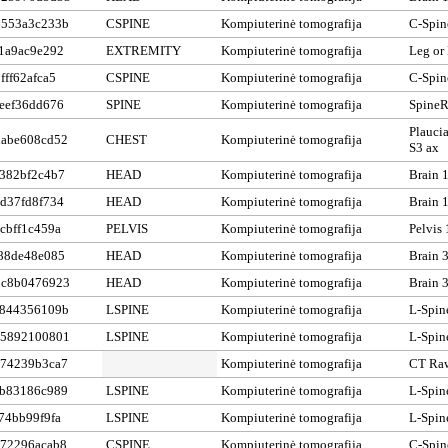
6553a3c233b
CSPINE
Kompiuterinė tomografija
C-Spin
1a9ac9e292
EXTREMITY
Kompiuterinė tomografija
Leg or
fff62afca5
CSPINE
Kompiuterinė tomografija
C-Spin
eef36dd676
SPINE
Kompiuterinė tomografija
SpineR
Plaucia
abe608cd52
CHEST
Kompiuterinė tomografija
S3 ax
382bf2c4b7
HEAD
Kompiuterinė tomografija
Brain 
d37fd8f734
HEAD
Kompiuterinė tomografija
Brain 
cbff1c459a
PELVIS
Kompiuterinė tomografija
Pelvis 
88de48e085
HEAD
Kompiuterinė tomografija
Brain 
bc8b0476923
HEAD
Kompiuterinė tomografija
Brain 
1844356109b
LSPINE
Kompiuterinė tomografija
L-Spin
d5892100801
LSPINE
Kompiuterinė tomografija
L-Spin
74239b3ca7
Kompiuterinė tomografija
CT Raw
b83186c989
LSPINE
Kompiuterinė tomografija
L-Spin
74bb99f9fa
LSPINE
Kompiuterinė tomografija
L-Spin
72296acab8
CSPINE
Kompiuterinė tomografija
C-Spin