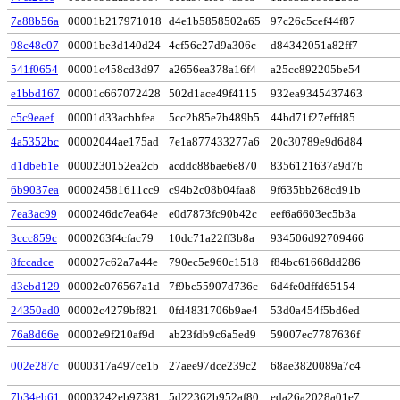
7a88b56a
00001b217971018
d4e1b5858502a65
97c26c5cef44f87
98c48c07
00001be3d140d24
4cf56c27d9a306c
d84342051a82ff7
541f0654
00001c458cd3d97
a2656ea378a16f4
a25cc892205be54
e1bbd167
00001c667072428
502d1ace49f4115
932ea9345437463
c5c9eaef
00001d33acbbfea
5cc2b85e7b489b5
44bd71f27effd85
4a5352bc
00002044ae175ad
7e1a877433277a6
20c30789e9d6d84
d1dbeb1e
0000230152ea2cb
acddc88bae6e870
8356121637a9d7b
6b9037ea
000024581611cc9
c94b2c08b04faa8
9f635bb268cd91b
7ea3ac99
0000246dc7ea64e
e0d7873fc90b42c
eef6a6603ec5b3a
3ccc859c
0000263f4cfac79
10dc71a22ff3b8a
934506d92709466
8fccadce
000027c62a7a44e
790ec5e960c1518
f84bc61668dd286
d3ebd129
00002c076567a1d
7f9bc55907d736c
6d4fe0dffd65154
24350ad0
00002c4279bf821
0fd4831706b9ae4
53d0a454f5bd6ed
76a8d66e
00002e9f210af9d
ab23fdb9c6a5ed9
59007ec7787636f
002e287c
0000317a497ce1b
27aee97dce239c2
68ae3820089a7c4
7b34eb61
00003242eb97381
5d22362b952af80
eda26a2028a01e7