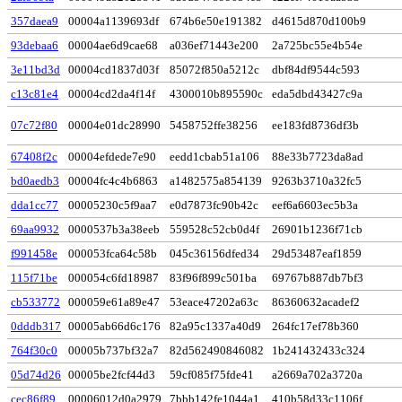
357daea9
00004a1139693df
674b6e50e191382
d4615d870d100b9
93debaa6
00004ae6d9cae68
a036ef71443e200
2a725bc55e4b54e
3e11bd3d
00004cd1837d03f
85072f850a5212c
dbf84df9544c593
c13c81e4
00004cd2da4f14f
4300010b895590c
eda5dbd43427c9a
07c72f80
00004e01dc28990
5458752ffe38256
ee183fd8736df3b
67408f2c
00004efdede7e90
eedd1cbab51a106
88e33b7723da8ad
bd0aedb3
00004fc4c4b6863
a1482575a854139
9263b3710a32fc5
dda1cc77
00005230c5f9aa7
e0d7873fc90b42c
eef6a6603ec5b3a
69aa9932
0000537b3a38eeb
559528c52cb0d4f
26901b1236f71cb
f991458e
000053fca64c58b
045c36156dfed34
29d53487eaf1859
115f71be
000054c6fd18987
83f96f899c501ba
69767b887db7bf3
cb533772
000059e61a89e47
53eace47202a63c
86360632acadef2
0dddb317
00005ab66d6c176
82a95c1337a40d9
264fc17ef78b360
764f30c0
00005b737bf32a7
82d562490846082
1b241432433c324
05d74d26
00005be2fcf44d3
59cf085f75fde41
a2669a702a3720a
cec86f89
00006012d0a2979
7bbb142fe1044a1
410b58d33c1106f