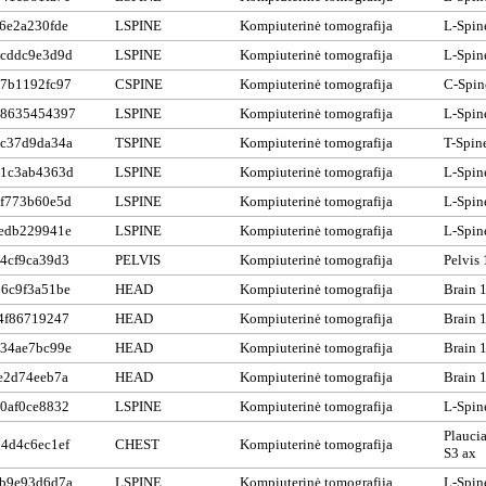
6e2a230fde
LSPINE
Kompiuterinė tomografija
L-Spin
cddc9e3d9d
LSPINE
Kompiuterinė tomografija
L-Spin
7b1192fc97
CSPINE
Kompiuterinė tomografija
C-Spin
78635454397
LSPINE
Kompiuterinė tomografija
L-Spin
c37d9da34a
TSPINE
Kompiuterinė tomografija
T-Spin
1c3ab4363d
LSPINE
Kompiuterinė tomografija
L-Spin
f773b60e5d
LSPINE
Kompiuterinė tomografija
L-Spin
edb229941e
LSPINE
Kompiuterinė tomografija
L-Spin
4cf9ca39d3
PELVIS
Kompiuterinė tomografija
Pelvis 
6c9f3a51be
HEAD
Kompiuterinė tomografija
Brain 
4f86719247
HEAD
Kompiuterinė tomografija
Brain 
34ae7bc99e
HEAD
Kompiuterinė tomografija
Brain 
e2d74eeb7a
HEAD
Kompiuterinė tomografija
Brain 
0af0ce8832
LSPINE
Kompiuterinė tomografija
L-Spin
Plaucia
4d4c6ec1ef
CHEST
Kompiuterinė tomografija
S3 ax
b9e93d6d7a
LSPINE
Kompiuterinė tomografija
L-Spin