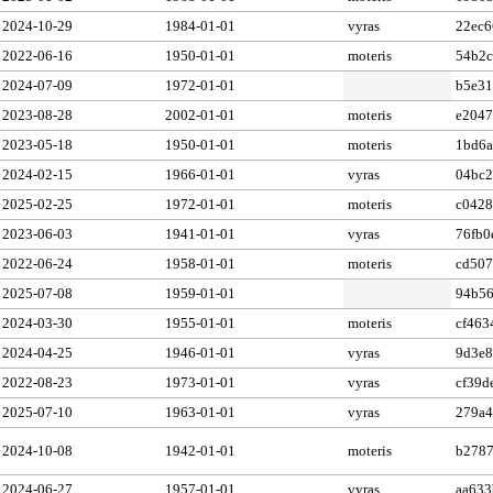
2024-10-29
1984-01-01
vyras
22ec6
2022-06-16
1950-01-01
moteris
54b2c
2024-07-09
1972-01-01
b5e31
2023-08-28
2002-01-01
moteris
e204
2023-05-18
1950-01-01
moteris
1bd6a
2024-02-15
1966-01-01
vyras
04bc2
2025-02-25
1972-01-01
moteris
c0428
2023-06-03
1941-01-01
vyras
76fb0
2022-06-24
1958-01-01
moteris
cd507
2025-07-08
1959-01-01
94b56
2024-03-30
1955-01-01
moteris
cf463
2024-04-25
1946-01-01
vyras
9d3e8
2022-08-23
1973-01-01
vyras
cf39d
2025-07-10
1963-01-01
vyras
279a4
2024-10-08
1942-01-01
moteris
b2787
2024-06-27
1957-01-01
vyras
aa633