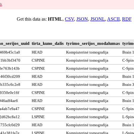
lt
.
Get this data as:
HTML
,
CSV
,
JSON
,
JSONL
,
ASCII
,
RDF
mo_serijos_uuid
tirta_kuno_dalis
tyrimo_serijos_modalumas
tyrim
469b45c1a0
HEAD
Kompiuterinė tomografija
Brain 
1bb3bf3470
CSPINE
Kompiuterinė tomografija
C-Spin
0e763b143b
CSPINE
Kompiuterinė tomografija
C-Spin
46f30cd209
HEAD
Kompiuterinė tomografija
Brain 
b335c6c2e8
HEAD
Kompiuterinė tomografija
Brain 
9350e0e16f
CSPINE
Kompiuterinė tomografija
C-Spin
946adf4ae6
HEAD
Kompiuterinė tomografija
Brain 
a4ab7e9a47
CSPINE
Kompiuterinė tomografija
C-Spin
2d62bc8a12
LSPINE
Kompiuterinė tomografija
L-Spin
755cfc0d29
HEAD
Kompiuterinė tomografija
Brain 
41e381fa7e
LSPINE
Kompiuterinė tomografija
L-Spin