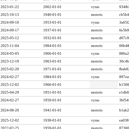
2023-01-22
2002-01-01
vyras
934fb
2025-10-13
1940-01-01
moteris
cb5b4
2024-09-10
1953-01-01
vyras
3a65f
2024-09-17
1937-01-01
moteris
6e5b9
2025-05-12
1932-01-01
moteris
d07c
2025-11-04
1984-01-01
moteris
06b48
2024-05-05
1966-01-01
vyras
886a2
2023-12-19
1963-01-01
moteris
30c4b
2025-02-20
1971-01-01
moteris
fbab8
2024-02-27
1984-01-01
vyras
897ea
2025-12-02
1966-01-01
b1506
2025-04-29
1951-01-01
moteris
e1db6
2024-02-27
1959-01-01
vyras
3bf54
2024-08-20
1941-01-01
moteris
b1ab2
2025-12-02
1938-01-01
vyras
ea038
2022-02-25
1959-01-01
moteris
8730