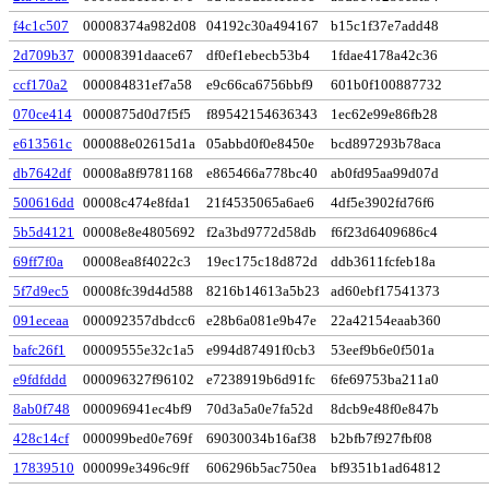
f4c1c507
00008374a982d08
04192c30a494167
b15c1f37e7add48
2d709b37
00008391daace67
df0ef1ebecb53b4
1fdae4178a42c36
ccf170a2
000084831ef7a58
e9c66ca6756bbf9
601b0f100887732
070ce414
0000875d0d7f5f5
f89542154636343
1ec62e99e86fb28
e613561c
000088e02615d1a
05abbd0f0e8450e
bcd897293b78aca
db7642df
00008a8f9781168
e865466a778bc40
ab0fd95aa99d07d
500616dd
00008c474e8fda1
21f4535065a6ae6
4df5e3902fd76f6
5b5d4121
00008e8e4805692
f2a3bd9772d58db
f6f23d6409686c4
69ff7f0a
00008ea8f4022c3
19ec175c18d872d
ddb3611fcfeb18a
5f7d9ec5
00008fc39d4d588
8216b14613a5b23
ad60ebf17541373
091eceaa
000092357dbdcc6
e28b6a081e9b47e
22a42154eaab360
bafc26f1
00009555e32c1a5
e994d87491f0cb3
53eef9b6e0f501a
e9fdfddd
000096327f96102
e7238919b6d91fc
6fe69753ba211a0
8ab0f748
000096941ec4bf9
70d3a5a0e7fa52d
8dcb9e48f0e847b
428c14cf
000099bed0e769f
69030034b16af38
b2bfb7f927fbf08
17839510
000099e3496c9ff
606296b5ac750ea
bf9351b1ad64812