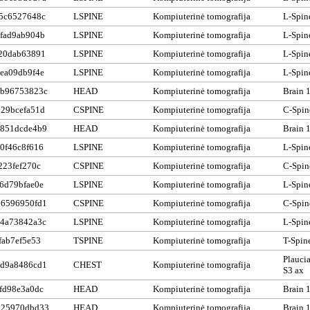
5c6527648c
LSPINE
Kompiuterinė tomografija
L-Spin
fad9ab904b
LSPINE
Kompiuterinė tomografija
L-Spin
20dab63891
LSPINE
Kompiuterinė tomografija
L-Spin
ea09db9f4e
LSPINE
Kompiuterinė tomografija
L-Spin
9b96753823c
HEAD
Kompiuterinė tomografija
Brain 
29bcefa51d
CSPINE
Kompiuterinė tomografija
C-Spin
851dcde4b9
HEAD
Kompiuterinė tomografija
Brain 
0f46c8f616
LSPINE
Kompiuterinė tomografija
L-Spin
223fef270c
CSPINE
Kompiuterinė tomografija
C-Spin
6d79bfae0e
LSPINE
Kompiuterinė tomografija
L-Spin
6596950fd1
CSPINE
Kompiuterinė tomografija
C-Spin
4a73842a3c
LSPINE
Kompiuterinė tomografija
L-Spin
fab7ef5e53
TSPINE
Kompiuterinė tomografija
T-Spin
Plaucia
d9a8486cd1
CHEST
Kompiuterinė tomografija
S3 ax
fd98e3a0dc
HEAD
Kompiuterinė tomografija
Brain 
025970dbd33
HEAD
Kompiuterinė tomografija
Brain 