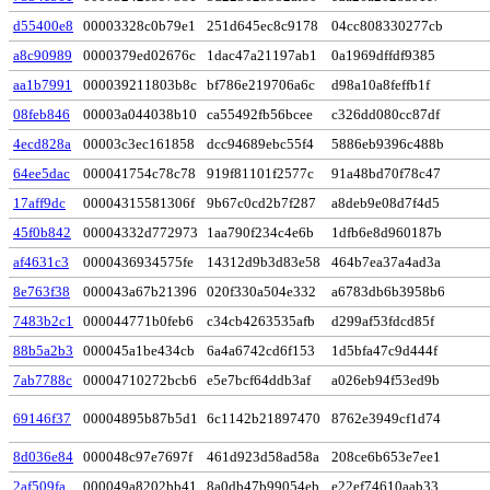
d55400e8
00003328c0b79e1
251d645ec8c9178
04cc808330277cb
a8c90989
0000379ed02676c
1dac47a21197ab1
0a1969dffdf9385
aa1b7991
000039211803b8c
bf786e219706a6c
d98a10a8feffb1f
08feb846
00003a044038b10
ca55492fb56bcee
c326dd080cc87df
4ecd828a
00003c3ec161858
dcc94689ebc55f4
5886eb9396c488b
64ee5dac
000041754c78c78
919f81101f2577c
91a48bd70f78c47
17aff9dc
00004315581306f
9b67c0cd2b7f287
a8deb9e08d7f4d5
45f0b842
00004332d772973
1aa790f234c4e6b
1dfb6e8d960187b
af4631c3
0000436934575fe
14312d9b3d83e58
464b7ea37a4ad3a
8e763f38
000043a67b21396
020f330a504e332
a6783db6b3958b6
7483b2c1
000044771b0feb6
c34cb4263535afb
d299af53fdcd85f
88b5a2b3
000045a1be434cb
6a4a6742cd6f153
1d5bfa47c9d444f
7ab7788c
00004710272bcb6
e5e7bcf64ddb3af
a026eb94f53ed9b
69146f37
00004895b87b5d1
6c1142b21897470
8762e3949cf1d74
8d036e84
000048c97e7697f
461d923d58ad58a
208ce6b653e7ee1
2af509fa
000049a8202bb41
8a0db47b99054eb
e22ef74610aab33