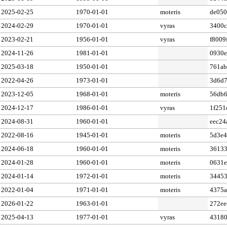
2025-02-25
1970-01-01
moteris
de050
2024-02-29
1970-01-01
vyras
3400c
2023-02-21
1956-01-01
vyras
f8009
2024-11-26
1981-01-01
0930e
2025-03-18
1950-01-01
761ab
2022-04-26
1973-01-01
3d6d7
2023-12-05
1968-01-01
moteris
56db
2024-12-17
1986-01-01
vyras
1f251
2024-08-31
1960-01-01
eec24
2022-08-16
1945-01-01
moteris
5d3e4
2024-06-18
1960-01-01
moteris
3613
2024-01-28
1960-01-01
moteris
0631
2024-01-14
1972-01-01
moteris
3445
2022-01-04
1971-01-01
moteris
4375a
2026-01-22
1963-01-01
272ee
2025-04-13
1977-01-01
vyras
43180