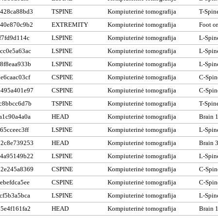
428ca88bd3
TSPINE
Kompiuterinė tomografija
T-Spin
40e870c9b2
EXTREMITY
Kompiuterinė tomografija
Foot o
f7fd9d114c
LSPINE
Kompiuterinė tomografija
L-Spin
cc0e5a63ac
LSPINE
Kompiuterinė tomografija
L-Spin
8f8eaa933b
LSPINE
Kompiuterinė tomografija
L-Spin
e6caac03cf
CSPINE
Kompiuterinė tomografija
C-Spin
6495a401e97
CSPINE
Kompiuterinė tomografija
C-Spin
c8bbcc6d7b
TSPINE
Kompiuterinė tomografija
T-Spin
a1c90a4a0a
HEAD
Kompiuterinė tomografija
Brain 
65cceec3ff
LSPINE
Kompiuterinė tomografija
L-Spin
32c8e739253
HEAD
Kompiuterinė tomografija
Brain 
e4a95149b22
LSPINE
Kompiuterinė tomografija
L-Spin
32e245a8369
CSPINE
Kompiuterinė tomografija
C-Spin
ebefdca5ee
CSPINE
Kompiuterinė tomografija
C-Spin
cf5b3a5bca
LSPINE
Kompiuterinė tomografija
L-Spin
5e4f161fa2
HEAD
Kompiuterinė tomografija
Brain 