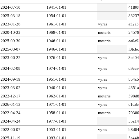
2024-07-10
1941-01-01
41f90
2025-03-18
1954-01-01
8323
2023-01-26
1961-01-01
vyras
a52a5
2020-10-22
1968-01-01
moteris
2457
2025-09-30
1946-01-01
moteris
aa0a9
2025-08-07
1946-01-01
f3fcb
2023-06-22
1976-01-01
vyras
3cd04
2024-02-09
1974-01-01
vyras
d9cea
2024-09-19
1951-01-01
vyras
bb4c5
2023-03-02
1940-01-01
vyras
4351a
2022-12-17
1962-01-01
moteris
598d8
2026-01-13
1971-01-01
vyras
c1cab
2022-04-24
1958-01-01
moteris
79300
2024-04-24
1977-01-01
5ba1
2022-06-07
1953-01-01
vyras
b8d0
2025-11-19
1993-01-01
5a44f