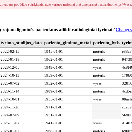
i su įvairaus pobūdžio sutrikimais, apie kuriuos maloniai prašome pranešti
atviriduomenys@vssa.
 rajono ligoninės pacientams atlikti radiologiniai tyrimai
/
Changes
tyrimo_studijos_data
paciento_gimimo_metai
paciento_lytis
tyri
2022-02-15
1945-01-01
moteris
e33a7
2022-01-18
1962-01-01
moteris
94739
2023-12-05
1949-01-01
vyras
4c8f4
2024-10-13
1959-01-01
moteris
179b0
2025-07-02
1952-01-01
vyras
32816
2023-11-14
1989-01-01
moteris
4cd5a
2024-10-01
1955-01-01
vyras
09aef
2024-11-26
1971-01-01
cc2d2
2024-07-09
1951-01-01
569bf
2025-11-07
1941-01-01
vyras
d14b3
2025-01-02
1968-01-01
moteris
69b05