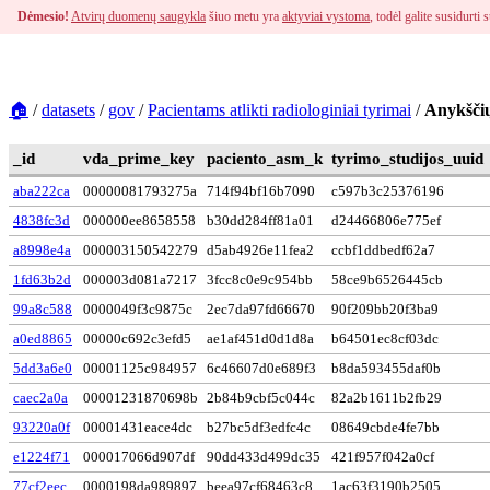
Dėmesio!
Atvirų duomenų saugykla
šiuo metu yra
aktyviai vystoma
, todėl galite susidurt
🏠
/
datasets
/
gov
/
Pacientams atlikti radiologiniai tyrimai
/
Anykščių
_id
vda_prime_key
paciento_asm_k
tyrimo_studijos_uuid
aba222ca
00000081793275a
714f94bf16b7090
c597b3c25376196
4838fc3d
000000ee8658558
b30dd284ff81a01
d24466806e775ef
a8998e4a
000003150542279
d5ab4926e11fea2
ccbf1ddbedf62a7
1fd63b2d
000003d081a7217
3fcc8c0e9c954bb
58ce9b6526445cb
99a8c588
0000049f3c9875c
2ec7da97fd66670
90f209bb20f3ba9
a0ed8865
00000c692c3efd5
ae1af451d0d1d8a
b64501ec8cf03dc
5dd3a6e0
00001125c984957
6c46607d0e689f3
b8da593455daf0b
caec2a0a
00001231870698b
2b84b9cbf5c044c
82a2b1611b2fb29
93220a0f
00001431eace4dc
b27bc5df3edfc4c
08649cbde4fe7bb
e1224f71
000017066d907df
90dd433d499dc35
421f957f042a0cf
77cf2eec
0000198da989897
beea97cf68463c8
1ac63f3190b2505