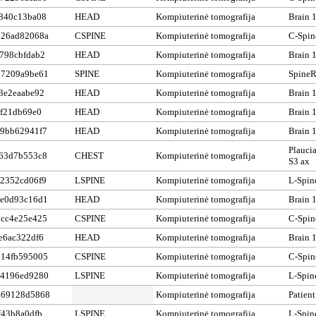
840c13ba08
HEAD
Kompiuterinė tomografija
Brain 
726ad82068a
CSPINE
Kompiuterinė tomografija
C-Spin
798cbfdab2
HEAD
Kompiuterinė tomografija
Brain 
87209a9be61
SPINE
Kompiuterinė tomografija
SpineR
3e2eaabe92
HEAD
Kompiuterinė tomografija
Brain 
cf21db69e0
HEAD
Kompiuterinė tomografija
Brain 
9bb62941f7
HEAD
Kompiuterinė tomografija
Brain 
Plaucia
63d7b553c8
CHEST
Kompiuterinė tomografija
S3 ax
2352cd06f9
LSPINE
Kompiuterinė tomografija
L-Spin
e0d93c16d1
HEAD
Kompiuterinė tomografija
Brain 
cc4e25e425
CSPINE
Kompiuterinė tomografija
C-Spin
e6ac322df6
HEAD
Kompiuterinė tomografija
Brain 
14fb595005
CSPINE
Kompiuterinė tomografija
C-Spin
44196ed9280
LSPINE
Kompiuterinė tomografija
L-Spin
469128d5868
Kompiuterinė tomografija
Patient
f43b8a0dfb
LSPINE
Kompiuterinė tomografija
L-Spin