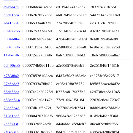
e9a5d4f5
000060de4e32eba
e91f94d741e2dc7
7832ff4319eb5f1
bbde1cca
000062b7bf776b1
a601949d5d7b1ad
54d251452d1ef49
ad415791
00006533a4637f0
72a796c4ffb0d71
e231f1cb1769008
8d97e255
0000675332da7ef
17c1f409d96743d
d3c92196fe67e21
538468be
00006f03d69a24d
47b4a40b4659d7d
9efd8199a8afe99
368ad6db
000071f55a134bc
a2d0686d33abea8
bc96cbcbde022bd
1196ebfb
000072eca7f8396
0a67109005f46f3
18e67d9b66ea8a7
6d490cb5
0000774b06611bb
a2e053f78ef6eb1
2e251046f14f31b
b753f8a2
000078526108cca
64d7a50e2168a9c
ea375fc95c22517
37c6cde3
00007933a78bf82
cc05c19f8f76752
b95853cac4d4d2c
66de56aa
00007ae2c20276d
b225ca812fa27b3
a2d738eab6a1045
d58cb514
00007ce3c0d147a
77e910f48f5f184
22030e6ca1723c7
73eb5e4d
00007db1ff5b72f
7e770f8a9cb2541
0dd09ab9c7ddd9d
513e1ba5
000080420370df6
960d4f4e07c5a85
01d9eb4fdbff36d
2a5f893f
0000832f867ae5f
d4abdde1e594e87
d6c402c9fb9ff56
2fa4b3a5
0000833c18c7c7e
8d4303de9f1eb0c
a8d5c40286c8f54