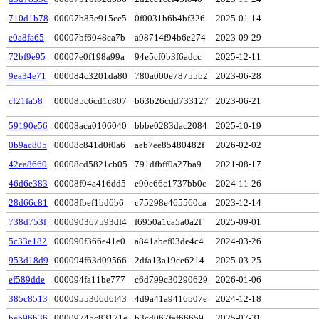
710d1b78
00007b85e915ce5
0f0031b6b4bf326
2025-01-14
e0a8fa65
00007bf6048ca7b
a98714f94b6e274
2023-09-29
72bf9e95
00007e0f198a99a
94e5cf0b3f6adcc
2025-12-11
9ea34e71
000084c3201da80
780a000e78755b2
2023-06-28
cf21fa58
000085c6cd1c807
b63b26cdd733127
2023-06-21
59190e56
00008aca0106040
bbbe0283dac2084
2025-10-19
0b9ac805
00008c841d0f0a6
aeb7ee85480482f
2026-02-02
42ea8660
00008cd5821cb05
791dfbff0a27ba9
2021-08-17
46d6e383
00008f04a416dd5
e90e66c1737bb0c
2024-11-26
28d66c81
00008fbef1bd6b6
c75298e465560ca
2023-12-14
738d753f
000090367593df4
f6950a1ca5a0a2f
2025-09-01
5c33e182
000090f366e41e0
a841abef03de4c4
2024-03-26
953d18d9
000094f63d09566
2dfa13a19ce6214
2025-03-25
ef589dde
000094fa11be777
c6d799c30290629
2026-01-06
385c8513
0000955306d6f43
4d9a41a9416b07e
2024-12-18
beb96b36
00009745c83171e
b3cd067faf66659
2025-07-31