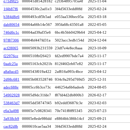
e71d9f25
000041d85428182
c2f3b4895705a4f
2025-11-04
1f4b87f6
00004530c2ad1e3
3f4d5633edd8ffd
2025-02-24
b384d8e6
0000493cdf5b5ad
e053aa536bec05a
2025-03-18
dab80654
00004a66b14e567
395fa68c43501a8
2022-05-05
746d6c1c
00004ad39af35e6
6bc4b5bb0429b64
2025-04-12
97f87306
00004bf447fd31a
5023acc3edb154d
2024-12-04
acf28065
00005093b231559
23df7e4e8ec8aaa
2023-10-09
f22976ce
0000510fbf26423
fd2ed9907bde7a4
2025-11-17
0aafc25a
00005163cb2021b
812f46f2eb07e82
2025-11-17
a8a0acd5
0000543f019a422
2af816a993c4bce
2025-04-12
2d98c681
00005b083528746
934c9a295d769d5
2025-12-31
adec688e
00005cc6b3ce73c
446254a6b6adeeb
2024-08-05
54902928
00005d9dc31fde7
f87fd4d2db800b3
2026-02-17
538463d7
00005dd58747f45
b92eddf3687fc3e
2023-02-03
e6a3a498
00005e7c0828341
70e741f8ff95345
2025-07-23
3a938cb9
00005e8ede986dd
e8864bb386b14cf
2025-09-21
cac82dfb
0000610cae5aa34
3f4d5633edd8ffd
2025-02-24