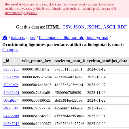
Dėmesio!
Atvirų duomenų saugykla
šiuo metu yra
aktyviai vystoma
, todėl galite
susidurti su įvairaus pobūdžio sutrikimais, apie kuriuos maloniai prašome pranešti
atviriduomenys@vssa.lt
.
Get this data as:
HTML
,
CSV
,
JSON
,
JSONL
,
ASCII
,
RDF
🏠
/
datasets
/
gov
/
Pacientams atlikti radiologiniai tyrimai
/
Druskininkų ligoninės pacientams atlikti radiologiniai tyrimai
/
Changes
_id
vda_prime_key
paciento_asm_k
tyrimo_studijos_data
d95bb283
0000014811ff7f2
b7d5511656ef0f1
2024-09-12
659a7299
000003b951cb294
7e2359e4023a9ed
2025-10-04
f80d9e9b
0000056c4b16e05
1d375b549fcb9c4
2023-09-07
84b96b61
000005a7e3efad9
fff8009b7869f20
2023-11-29
c61a9a34
00000a603f6952c
abd5384eef2e0ee
2024-01-22
e9ca8c49
00000ac939775a6
4e5af4d71b6ba1e
2025-12-05
0478ee09
00000b5ecc4ea63
a353264dc9530ab
2025-09-01
b03b7213
00000be12100872
47b0762d84757a6
2025-08-29