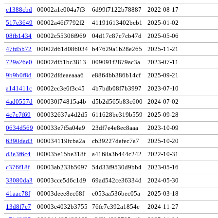
e1388cbd
00002a1e004a7f3
6d99f7122b78887
2022-08-17
517e3649
00002a46f7792f2
41191613402bcb1
2025-01-02
08fb1434
00002c55306f969
04d17c87c7cb47d
2025-05-06
47fd5b72
00002d61d086034
b47629a1b28e265
2025-11-21
729a26e0
00002df51bc3813
009091f2879ac3a
2023-07-11
9b9b0f8d
00002dfdeaeaaa6
e8864bb386b14cf
2025-09-21
a141411c
00002ec3e6f3c45
4b7bdb08f7b3997
2023-07-10
4ad0557d
000030f74815a4b
d5b2d565b83c600
2024-07-02
4c7c7f69
000032637a4d2d5
611628be319b559
2025-09-28
0634d569
000033e7f5a04a9
23df7e4e8ec8aaa
2023-10-09
6390dad3
000034119fcba2a
cb39227dafec7a7
2025-10-20
d3e3f6c4
000035e15be318f
a4168a3b444c242
2022-10-31
c376f18f
00003ab233b5097
54d33f9530d9bb4
2023-05-16
33080da3
00003cce5d6c1d9
69ad542ce36334d
2024-05-30
41aac78f
00003deee8ec68f
e053aa536bec05a
2025-03-18
13d8f7e7
00003e4032b3755
76fe7c392a1854e
2024-11-27