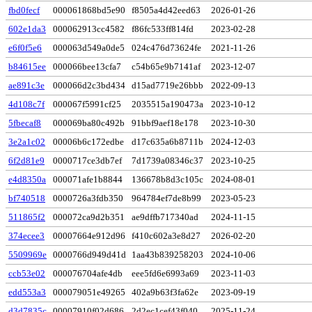
fbd0fecf
000061868bd5e90
f8505a4d42eed63
2026-01-26
602e1da3
000062913cc4582
f86fc533ff814fd
2023-02-28
e6f0f5e6
000063d549a0de5
024c476d73624fe
2021-11-26
b84615ee
000066bee13cfa7
c54b65e9b7141af
2023-12-07
ae891c3e
000066d2c3bd434
d15ad7719e26bbb
2022-09-13
4d108c7f
000067f5991cf25
2035515a190473a
2023-10-12
5fbecaf8
000069ba80c492b
91bbf9aef18e178
2023-10-30
3e2a1c02
00006b6c172edbe
d17c635a6b8711b
2024-12-03
6f2d81e9
0000717ce3db7ef
7d1739a08346c37
2023-10-25
e4d8350a
000071afe1b8844
136678b8d3c105c
2024-08-01
bf740518
0000726a3fdb350
964784ef7de8b99
2023-05-23
511865f2
000072ca9d2b351
ae9dffb717340ad
2024-11-15
374ecee3
00007664e912d96
f410c602a3e8d27
2026-02-20
5509969e
0000766d949d41d
1aa43b839258203
2024-10-06
ccb53e02
000076704afe4db
eee5fd6e6993a69
2023-11-03
edd553a3
000079051e49265
402a9b63f3fa62e
2023-09-19
d3d7835c
00007910f02d686
2d2ec1cef43f040
2025-11-24