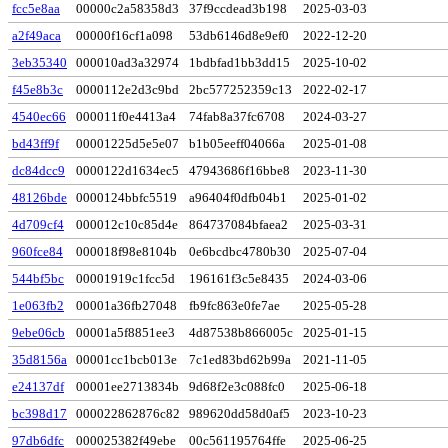
fcc5e8aa
00000c2a58358d3
37f9ccdead3b198
2025-03-03
a2f49aca
00000f16cf1a098
53db6146d8e9ef0
2022-12-20
3eb35340
000010ad3a32974
1bdbfad1bb3dd15
2025-10-02
f45e8b3c
0000112e2d3c9bd
2bc577252359c13
2022-02-17
4540ec66
000011f0e4413a4
74fab8a37fc6708
2024-03-27
bd43ff9f
00001225d5e5e07
b1b05eeff04066a
2025-01-08
dc84dcc9
0000122d1634ec5
47943686f16bbe8
2023-11-30
48126bde
0000124bbfc5519
a96404f0dfb04b1
2025-01-02
4d709cf4
000012c10c85d4e
864737084bfaea2
2025-03-31
960fce84
000018f98e8104b
0e6bcdbc4780b30
2025-07-04
544bf5bc
00001919c1fcc5d
196161f3c5e8435
2024-03-06
1e063fb2
00001a36fb27048
fb9fc863e0fe7ae
2025-05-28
9ebe06cb
00001a5f8851ee3
4d87538b866005c
2025-01-15
35d8156a
00001cc1bcb013e
7c1ed83bd62b99a
2021-11-05
e24137df
00001ee2713834b
9d68f2e3c088fc0
2025-06-18
bc398d17
000022862876c82
989620dd58d0af5
2023-10-23
97db6dfc
000025382f49ebe
00c561195764ffe
2025-06-25