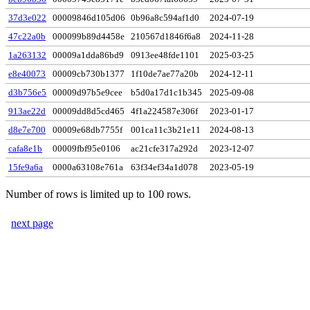
37d3e022
00009846d105d06
0b96a8c594af1d0
2024-07-19
47c22a0b
000099b89d4458e
210567d1846f6a8
2024-11-28
1a263132
00009a1dda86bd9
0913ee48fde1101
2025-03-25
e8e40073
00009cb730b1377
1f10de7ae77a20b
2024-12-11
d3b756e5
00009d97b5e9cee
b5d0a17d1c1b345
2025-09-08
913ae22d
00009dd8d5cd465
4f1a224587e306f
2023-01-17
d8e7e700
00009e68db7755f
001ca11c3b21e11
2024-08-13
cafa8e1b
00009fbf95e0106
ac21cfe317a292d
2023-12-07
15fe9a6a
0000a63108e761a
63f34ef34a1d078
2023-05-19
Number of rows is limited up to 100 rows.
next page