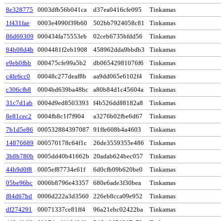
8e328775
0003dfb56b041ca
d37ea0416cfe095
Tinkamas
1f431fae
0003e4990f39b60
502bb7924058c81
Tinkamas
86d69309
000434fa75553eb
02ceb6735bfdd56
Tinkamas
84b08d4b
0004481f2eb1908
458962dda9bbdb3
Tinkamas
e9eb0fbb
000475cfe99a5b2
db06542981076f6
Tinkamas
c4fe6cc0
00048c277deaf8b
aa9dd065e6102f4
Tinkamas
c306cfb8
0004bd639ba48bc
a80b84d1c45604a
Tinkamas
31c7d1ab
0004d9ed8503393
f4b526dd88182a8
Tinkamas
8e81cec2
0004fb8c1f7f904
a3276b02fbe6d67
Tinkamas
7b1d5e86
000532884397087
91ffe608b4a4603
Tinkamas
14876689
000570178c64f1c
26de3559355e486
Tinkamas
3b8b780b
0005dd40b41662b
20adab624bec057
Tinkamas
44b9d0f8
0005ef87734e61f
6d0cfb09b620be0
Tinkamas
05be96bc
0006b8796e43357
680e6ade3f30bea
Tinkamas
f84d67bd
0006d222a3d3560
226eb8cca09e952
Tinkamas
df274291
00071337ce81ff4
96a21ebc02422ba
Tinkamas