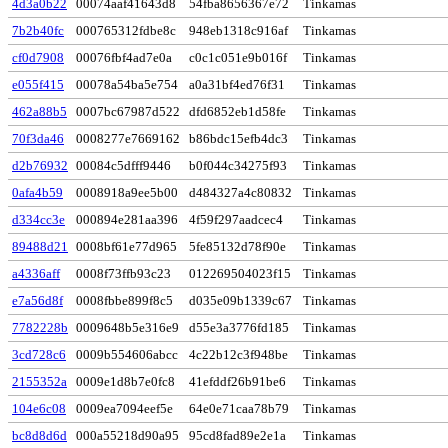
4d3a0b22
00074aaf41643d8
54fba8656367e72
Tinkamas
7b2b40fc
000765312fdbe8c
948eb1318c916af
Tinkamas
cf0d7908
00076fbf4ad7e0a
c0c1c051e9b016f
Tinkamas
e055f415
00078a54ba5e754
a0a31bf4ed76f31
Tinkamas
462a88b5
0007bc67987d522
dfd6852eb1d58fe
Tinkamas
70f3da46
0008277e7669162
b86bdc15efb4dc3
Tinkamas
d2b76932
00084c5dfff9446
b0f044c34275f93
Tinkamas
0afa4b59
0008918a9ee5b00
d484327a4c80832
Tinkamas
d334cc3e
000894e281aa396
4f59f297aadcec4
Tinkamas
89488d21
0008bf61e77d965
5fe85132d78f90e
Tinkamas
a4336aff
0008f73ffb93c23
012269504023f15
Tinkamas
e7a56d8f
0008fbbe899f8c5
d035e09b1339c67
Tinkamas
7782228b
0009648b5e316e9
d55e3a3776fd185
Tinkamas
3cd728c6
0009b554606abcc
4c22b12c3f948be
Tinkamas
2155352a
0009e1d8b7e0fc8
41efddf26b91be6
Tinkamas
104e6c08
0009ea7094eef5e
64e0e71caa78b79
Tinkamas
bc8d8d6d
000a55218d90a95
95cd8fad89e2e1a
Tinkamas