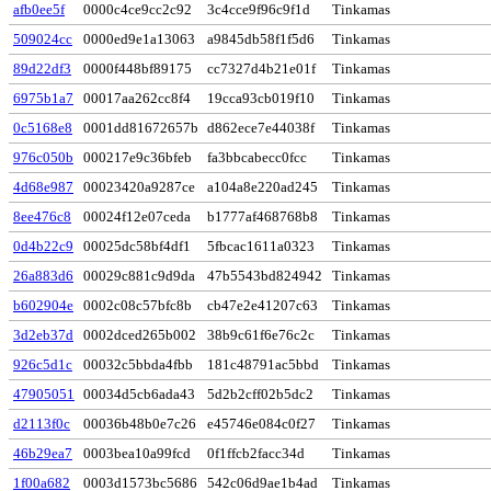
afb0ee5f
0000c4ce9cc2c92
3c4cce9f96c9f1d
Tinkamas
509024cc
0000ed9e1a13063
a9845db58f1f5d6
Tinkamas
89d22df3
0000f448bf89175
cc7327d4b21e01f
Tinkamas
6975b1a7
00017aa262cc8f4
19cca93cb019f10
Tinkamas
0c5168e8
0001dd81672657b
d862ece7e44038f
Tinkamas
976c050b
000217e9c36bfeb
fa3bbcabecc0fcc
Tinkamas
4d68e987
00023420a9287ce
a104a8e220ad245
Tinkamas
8ee476c8
00024f12e07ceda
b1777af468768b8
Tinkamas
0d4b22c9
00025dc58bf4df1
5fbcac1611a0323
Tinkamas
26a883d6
00029c881c9d9da
47b5543bd824942
Tinkamas
b602904e
0002c08c57bfc8b
cb47e2e41207c63
Tinkamas
3d2eb37d
0002dced265b002
38b9c61f6e76c2c
Tinkamas
926c5d1c
00032c5bbda4fbb
181c48791ac5bbd
Tinkamas
47905051
00034d5cb6ada43
5d2b2cff02b5dc2
Tinkamas
d2113f0c
00036b48b0e7c26
e45746e084c0f27
Tinkamas
46b29ea7
0003bea10a99fcd
0f1ffcb2facc34d
Tinkamas
1f00a682
0003d1573bc5686
542c06d9ae1b4ad
Tinkamas