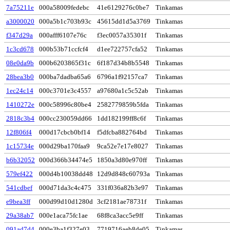
7a75211e
000a58009fedebc
41e6129276c0be7
Tinkamas
a3000020
000a5b1c703b93c
45615dd1d5a3769
Tinkamas
f347d29a
000afff6107e76c
f3ec0057a35301f
Tinkamas
1c3cd678
000b53b71ccfcf4
d1ee722757cfa52
Tinkamas
08e0da9b
000b6203865f31c
6f187d34b8b5548
Tinkamas
28bea3b0
000ba7dadba65a6
6796a1f92157ca7
Tinkamas
1ec24c14
000c3701e3c4557
a97680a1c5c52ab
Tinkamas
1410272e
000c58996c80be4
2582779859b5fda
Tinkamas
2818c3b4
000cc230059dd66
1dd182199ff8c6f
Tinkamas
12f806f4
000d17cbcb0bf14
f5dfcba882764bd
Tinkamas
1c15734e
000d29ba170faa9
9ca52e7e17e8027
Tinkamas
b6b32052
000d366b34474e5
1850a3d80e970ff
Tinkamas
579ef422
000d4b10038dd48
12d9d848c60793a
Tinkamas
541cdbef
000d71da3c4c475
331f036a82b3e97
Tinkamas
e9bea3ff
000d99d10d1280d
3cf2181ae78731f
Tinkamas
29a38ab7
000e1aca75fc1ae
68f8ca3acc5e9ff
Tinkamas
091ad7d4
000e3ba1f327e03
7719716aeb8de05
Tinkamas