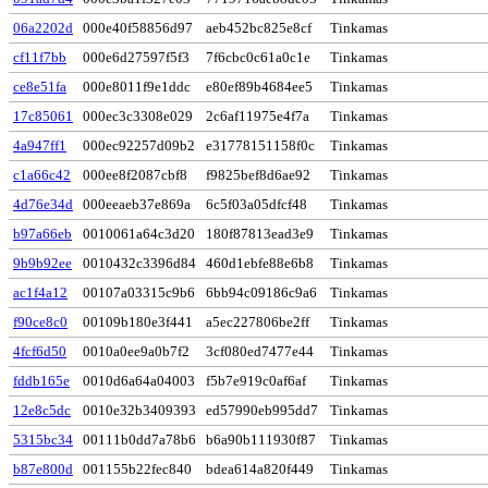
06a2202d
000e40f58856d97
aeb452bc825e8cf
Tinkamas
cf11f7bb
000e6d27597f5f3
7f6cbc0c61a0c1e
Tinkamas
ce8e51fa
000e8011f9e1ddc
e80ef89b4684ee5
Tinkamas
17c85061
000ec3c3308e029
2c6af11975e4f7a
Tinkamas
4a947ff1
000ec92257d09b2
e31778151158f0c
Tinkamas
c1a66c42
000ee8f2087cbf8
f9825bef8d6ae92
Tinkamas
4d76e34d
000eeaeb37e869a
6c5f03a05dfcf48
Tinkamas
b97a66eb
0010061a64c3d20
180f87813ead3e9
Tinkamas
9b9b92ee
0010432c3396d84
460d1ebfe88e6b8
Tinkamas
ac1f4a12
00107a03315c9b6
6bb94c09186c9a6
Tinkamas
f90ce8c0
00109b180e3f441
a5ec227806be2ff
Tinkamas
4fcf6d50
0010a0ee9a0b7f2
3cf080ed7477e44
Tinkamas
fddb165e
0010d6a64a04003
f5b7e919c0af6af
Tinkamas
12e8c5dc
0010e32b3409393
ed57990eb995dd7
Tinkamas
5315bc34
00111b0dd7a78b6
b6a90b111930f87
Tinkamas
b87e800d
001155b22fec840
bdea614a820f449
Tinkamas