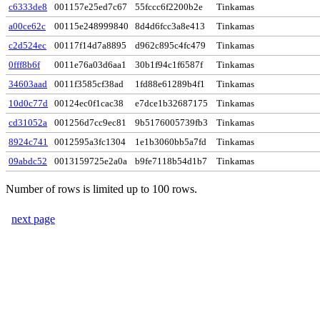
c6333de8
001157e25ed7c67
55fccc6f2200b2e
Tinkamas
a00ce62c
00115e248999840
8d4d6fcc3a8e413
Tinkamas
c2d524ec
00117f14d7a8895
d962c895c4fc479
Tinkamas
0fff8b6f
0011e76a03d6aa1
30b1f94c1f6587f
Tinkamas
34603aad
0011f3585cf38ad
1fd88e61289b4f1
Tinkamas
10d0c77d
00124ec0f1cac38
e7dce1b32687175
Tinkamas
cd31052a
001256d7cc9ec81
9b5176005739fb3
Tinkamas
8924c741
0012595a3fc1304
1e1b3060bb5a7fd
Tinkamas
09abdc52
0013159725e2a0a
b9fe7118b54d1b7
Tinkamas
Number of rows is limited up to 100 rows.
next page