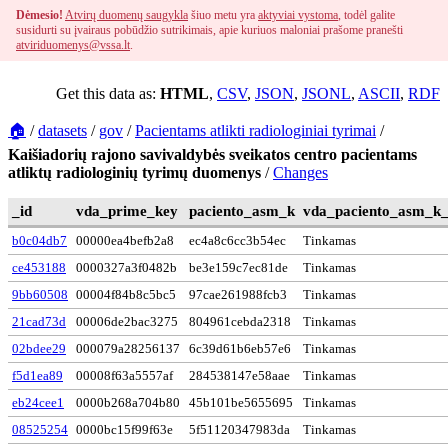
Dėmesio!
Atvirų duomenų saugykla
šiuo metu yra
aktyviai vystoma
, todėl galite
susidurti su įvairaus pobūdžio sutrikimais, apie kuriuos maloniai prašome pranešti
atviriduomenys@vssa.lt
.
Get this data as:
HTML
,
CSV
,
JSON
,
JSONL
,
ASCII
,
RDF
🏠
/
datasets
/
gov
/
Pacientams atlikti radiologiniai tyrimai
/
Kaišiadorių rajono savivaldybės sveikatos centro pacientams
atliktų radiologinių tyrimų duomenys
/
Changes
_id
vda_prime_key
paciento_asm_k
vda_paciento_asm_k_
b0c04db7
00000ea4befb2a8
ec4a8c6cc3b54ec
Tinkamas
ce453188
0000327a3f0482b
be3e159c7ec81de
Tinkamas
9bb60508
00004f84b8c5bc5
97cae261988fcb3
Tinkamas
21cad73d
00006de2bac3275
804961cebda2318
Tinkamas
02bdee29
000079a28256137
6c39d61b6eb57e6
Tinkamas
f5d1ea89
00008f63a5557af
284538147e58aae
Tinkamas
eb24cee1
0000b268a704b80
45b101be5655695
Tinkamas
08525254
0000bc15f99f63e
5f51120347983da
Tinkamas