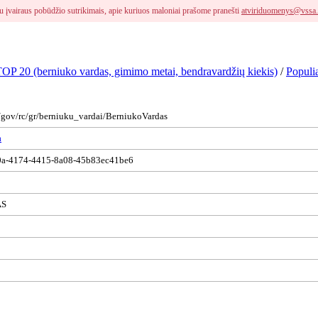
i su įvairaus pobūdžio sutrikimais, apie kuriuos maloniai prašome pranešti
atviriduomenys@vssa.
 TOP 20 (berniuko vardas, gimimo metai, bendravardžių kiekis)
/
Populi
s/gov/rc/gr/berniuku_vardai/BerniukoVardas
a
a-4174-4415-8a08-45b83ec41be6
S