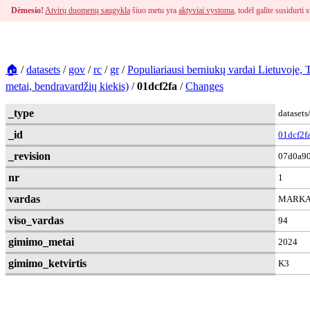
Dėmesio!
Atvirų duomenų saugykla
šiuo metu yra
aktyviai vystoma
, todėl galite susidurt
🏠
/
datasets
/
gov
/
rc
/
gr
/
Populiariausi berniukų vardai Lietuvoje,
metai, bendravardžių kiekis)
/
01dcf2fa
/
Changes
_type
dataset
_id
01dcf2f
_revision
07d0a90
nr
1
vardas
MARKA
viso_vardas
94
gimimo_metai
2024
gimimo_ketvirtis
K3