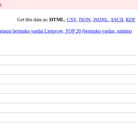
lt
.
Get this data as:
HTML
,
CSV
,
JSON
,
JSONL
,
ASCII
,
RDF
ariausi berniukų vardai Lietuvoje, TOP 20 (berniuko vardas, gimimo