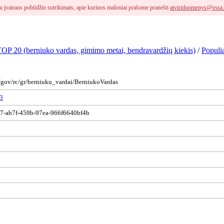
i su įvairaus pobūdžio sutrikimais, apie kuriuos maloniai prašome pranešti
atviriduomenys@vssa.
 TOP 20 (berniuko vardas, gimimo metai, bendravardžių kiekis)
/
Populi
s/gov/rc/gr/berniuku_vardai/BerniukoVardas
3
7-ab7f-459b-97ea-966f6640bf4b