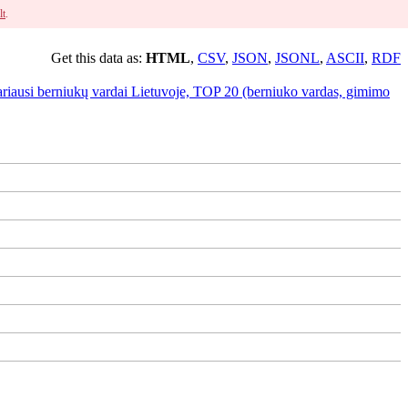
lt
.
Get this data as:
HTML
,
CSV
,
JSON
,
JSONL
,
ASCII
,
RDF
ariausi berniukų vardai Lietuvoje, TOP 20 (berniuko vardas, gimimo