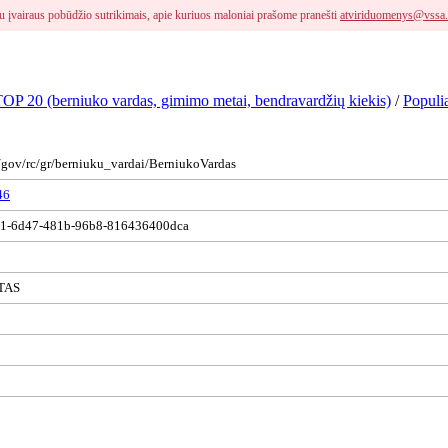
i su įvairaus pobūdžio sutrikimais, apie kuriuos maloniai prašome pranešti
atviriduomenys@vssa.
 TOP 20 (berniuko vardas, gimimo metai, bendravardžių kiekis)
/
Populi
s/gov/rc/gr/berniuku_vardai/BerniukoVardas
46
1-6d47-481b-96b8-816436400dca
TAS