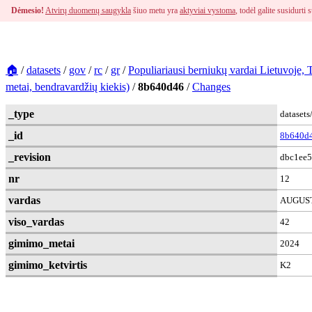
Dėmesio!
Atvirų duomenų saugykla
šiuo metu yra
aktyviai vystoma
, todėl galite susidurt
🏠
/
datasets
/
gov
/
rc
/
gr
/
Populiariausi berniukų vardai Lietuvoje,
metai, bendravardžių kiekis)
/
8b640d46
/
Changes
_type
dataset
_id
8b640d
_revision
dbc1ee5
nr
12
vardas
AUGUS
viso_vardas
42
gimimo_metai
2024
gimimo_ketvirtis
K2