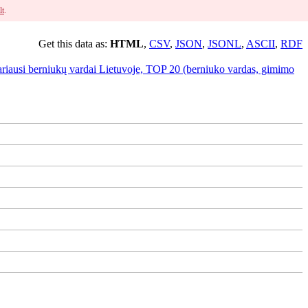
lt
.
Get this data as:
HTML
,
CSV
,
JSON
,
JSONL
,
ASCII
,
RDF
ariausi berniukų vardai Lietuvoje, TOP 20 (berniuko vardas, gimimo