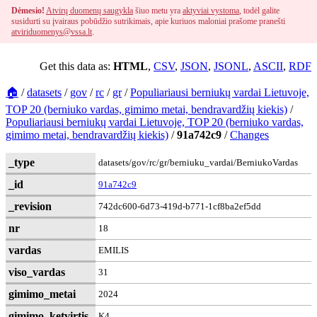
Dėmesio!
Atvirų duomenų saugykla
šiuo metu yra
aktyviai vystoma
, todėl galite
susidurti su įvairaus pobūdžio sutrikimais, apie kuriuos maloniai prašome pranešti
atviriduomenys@vssa.lt
.
Get this data as:
HTML
,
CSV
,
JSON
,
JSONL
,
ASCII
,
RDF
🏠
/
datasets
/
gov
/
rc
/
gr
/
Populiariausi berniukų vardai Lietuvoje,
TOP 20 (berniuko vardas, gimimo metai, bendravardžių kiekis)
/
Populiariausi berniukų vardai Lietuvoje, TOP 20 (berniuko vardas,
gimimo metai, bendravardžių kiekis)
/
91a742c9
/
Changes
_type
datasets/gov/rc/gr/berniuku_vardai/BerniukoVardas
_id
91a742c9
_revision
742dc600-6d73-419d-b771-1cf8ba2ef5dd
nr
18
vardas
EMILIS
viso_vardas
31
gimimo_metai
2024
gimimo_ketvirtis
K4