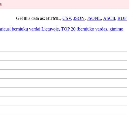
lt
.
Get this data as:
HTML
,
CSV
,
JSON
,
JSONL
,
ASCII
,
RDF
ariausi berniukų vardai Lietuvoje, TOP 20 (berniuko vardas, gimimo