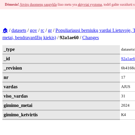
Dėmesio!
Atvirų duomenų saugykla
šiuo metu yra
aktyviai vystoma
, todėl galite susidurt
🏠
/
datasets
/
gov
/
rc
/
gr
/
Populiariausi berniukų vardai Lietuvoje,
metai, bendravardžių kiekis)
/
92a1ae60
/
Changes
_type
dataset
_id
92a1ae
_revision
6b4168d
nr
17
vardas
AJUS
viso_vardas
31
gimimo_metai
2024
gimimo_ketvirtis
K4