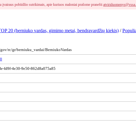
i su įvairaus pobūdžio sutrikimais, apie kuriuos maloniai prašome pranešti
atviriduomenys@vssa.
 TOP 20 (berniuko vardas, gimimo metai, bendravardžių kiekis)
/
Populi
s/gov/rc/gr/berniuku_vardai/BerniukoVardas
60
e-fd9f-4e30-9e50-862d8a075a85