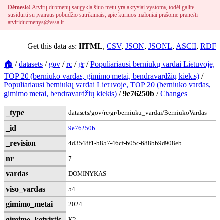
Dėmesio!
Atvirų duomenų saugykla
šiuo metu yra
aktyviai vystoma
, todėl galite
susidurti su įvairaus pobūdžio sutrikimais, apie kuriuos maloniai prašome pranešti
atviriduomenys@vssa.lt
.
Get this data as:
HTML
,
CSV
,
JSON
,
JSONL
,
ASCII
,
RDF
🏠
/
datasets
/
gov
/
rc
/
gr
/
Populiariausi berniukų vardai Lietuvoje,
TOP 20 (berniuko vardas, gimimo metai, bendravardžių kiekis)
/
Populiariausi berniukų vardai Lietuvoje, TOP 20 (berniuko vardas,
gimimo metai, bendravardžių kiekis)
/
9e76250b
/
Changes
_type
datasets/gov/rc/gr/berniuku_vardai/BerniukoVardas
_id
9e76250b
_revision
4d3548f1-b857-46cf-b05c-688bb9d908eb
nr
7
vardas
DOMINYKAS
viso_vardas
54
gimimo_metai
2024
gimimo_ketvirtis
K2