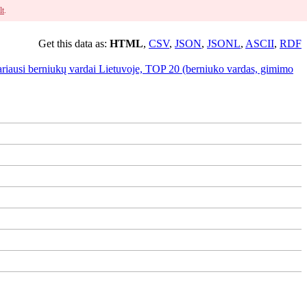
lt
.
Get this data as:
HTML
,
CSV
,
JSON
,
JSONL
,
ASCII
,
RDF
ariausi berniukų vardai Lietuvoje, TOP 20 (berniuko vardas, gimimo