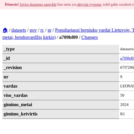
Dėmesio!
Atvirų duomenų saugykla
šiuo metu yra
aktyviai vystoma
, todėl galite susidurt
🏠
/
datasets
/
gov
/
rc
/
gr
/
Populiariausi berniukų vardai Lietuvoje,
metai, bendravardžių kiekis)
/
a709bf09
/
Changes
_type
dataset
_id
a709bf0
_revision
67f7296
nr
9
vardas
LEONA
viso_vardas
50
gimimo_metai
2024
gimimo_ketvirtis
K1