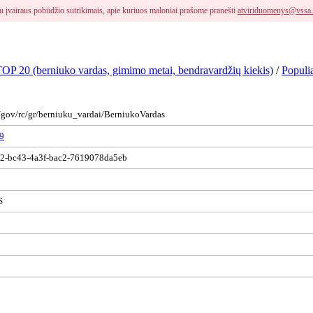
i su įvairaus pobūdžio sutrikimais, apie kuriuos maloniai prašome pranešti
atviriduomenys@vssa.
 TOP 20 (berniuko vardas, gimimo metai, bendravardžių kiekis)
/
Populi
s/gov/rc/gr/berniuku_vardai/BerniukoVardas
9
2-bc43-4a3f-bac2-7619078da5eb
S