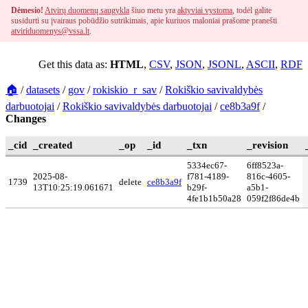
Dėmesio!
Atvirų duomenų saugykla
šiuo metu yra
aktyviai vystoma
, todėl galite
susidurti su įvairaus pobūdžio sutrikimais, apie kuriuos maloniai prašome pranešti
atviriduomenys@vssa.lt
.
Get this data as:
HTML
,
CSV
,
JSON
,
JSONL
,
ASCII
,
RDF
🏠
/
datasets
/
gov
/
rokiskio_r_sav
/
Rokiškio savivaldybės
darbuotojai
/
Rokiškio savivaldybės darbuotojai
/
ce8b3a9f
/
Changes
_cid
_created
_op
_id
_txn
_revision
5334ec67-
6ff8523a-
2025-08-
f781-4189-
816c-4605-
1739
delete
ce8b3a9f
13T10:25:19.061671
b29f-
a5b1-
4fe1b1b50a28
059f2f86de4b