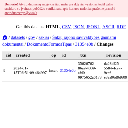
Dėmesio!
Atvirų duomenų saugykla
šiuo metu yra
aktyviai vystoma
, todėl galite
susidurti su įvairaus pobūdžio sutrikimais, apie kuriuos maloniai prašome pranešti
atviriduomenys@vssa.lt
.
Get this data as:
HTML
,
CSV
,
JSON
,
JSONL
,
ASCII
,
RDF
🏠
/
datasets
/
gov
/
sakiai
/
Šakių rajono savivaldybės gaunami
dokumentai
/
DokumentoFormosTipas
/
31354e0b
/
Changes
_cid
_created
_op
_id
_txn
_revision
35626762-
da28df25-
2024-01-
86a9-4339-
5584-4ce7-
9
insert
31354e0b
15T06:51:09.464997
afd0-
9ea6-
0975652a6173
e3aa96d9d609