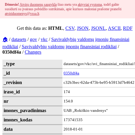
Dėmesio!
Atvirų duomenų saugykla
šiuo metu yra
aktyviai vystoma
, todėl galite
susidurti su įvairaus pobūdžio sutrikimais, apie kuriuos maloniai prašome pranešti
atviriduomenys@vssa.lt
.
Get this data as:
HTML
,
CSV
,
JSON
,
JSONL
,
ASCII
,
RDF
🏠
/
datasets
/
gov
/
vkc
/
Savivaldybių valdomų įmonių finansiniai
rodikliai
/
Savivaldybių valdomų įmonių finansiniai rodikliai
/
0350df4a
/
Changes
_type
datasets/gov/vkc/svi_finansiniai_rodikliai
_id
0350df4a
_revision
c32b3bec-62da-475b-be95-b5913d7b4642
iraso_id
174
nr
154.0
imones_pavadinimas
UAB „Rokiškio vandenys“
imones_kodas
173741535
data
2018-01-01