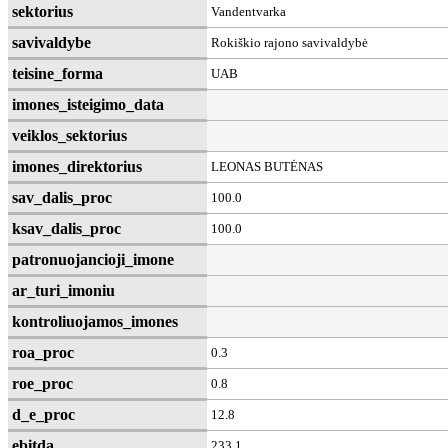
sektorius
Vandentvarka
savivaldybe
Rokiškio rajono savivaldybė
teisine_forma
UAB
imones_isteigimo_data
veiklos_sektorius
imones_direktorius
LEONAS BUTĖNAS
sav_dalis_proc
100.0
ksav_dalis_proc
100.0
patronuojancioji_imone
ar_turi_imoniu
kontroliuojamos_imones
roa_proc
0.3
roe_proc
0.8
d_e_proc
12.8
ebitda
233.1