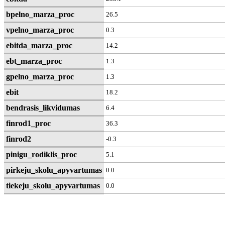
bpelno_marza_proc
26.5
vpelno_marza_proc
0.3
ebitda_marza_proc
14.2
ebt_marza_proc
1.3
gpelno_marza_proc
1.3
ebit
18.2
bendrasis_likvidumas
6.4
finrod1_proc
36.3
finrod2
-0.3
pinigu_rodiklis_proc
5.1
pirkeju_skolu_apyvartumas
0.0
tiekeju_skolu_apyvartumas
0.0