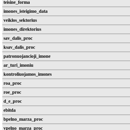
teisine_forma
imones_isteigimo_data
veiklos_sektorius
imones_direktorius
sav_dalis_proc
ksav_dalis_proc
patronuojancioji_imone
ar_turi_imoniu
kontroliuojamos_imones
roa_proc
roe_proc
d_e_proc
ebitda
bpelno_marza_proc
vpelno_marza_proc