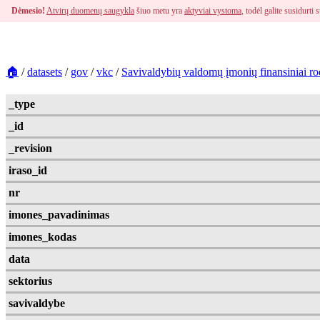
Dėmesio!
Atvirų duomenų saugykla
šiuo metu yra
aktyviai vystoma
, todėl galite susidurt
🏠
/
datasets
/
gov
/
vkc
/
Savivaldybių valdomų įmonių finansiniai rod
_type
_id
_revision
iraso_id
nr
imones_pavadinimas
imones_kodas
data
sektorius
savivaldybe