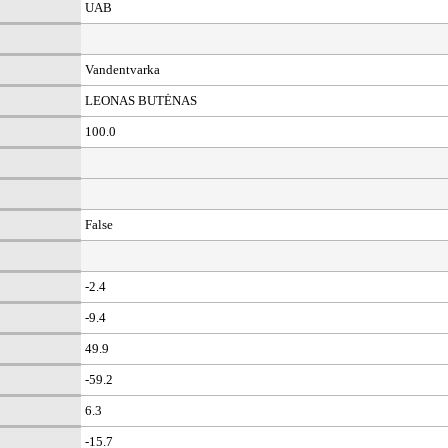
UAB
Vandentvarka
LEONAS BUTĖNAS
100.0
False
-2.4
-9.4
49.9
-59.2
6.3
-15.7