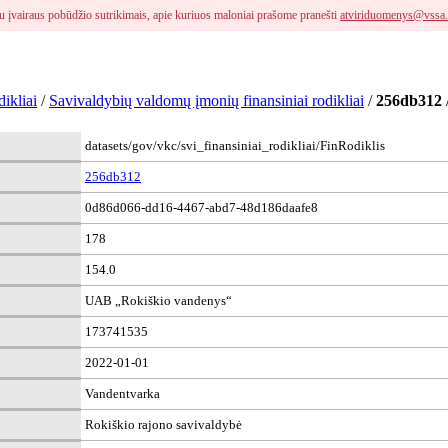
i su įvairaus pobūdžio sutrikimais, apie kuriuos maloniai prašome pranešti
atviriduomenys@vssa.
ikliai
/
Savivaldybių valdomų įmonių finansiniai rodikliai
/
256db312
datasets/gov/vkc/svi_finansiniai_rodikliai/FinRodiklis
256db312
0d86d066-dd16-4467-abd7-48d186daafe8
178
154.0
UAB „Rokiškio vandenys“
173741535
2022-01-01
Vandentvarka
Rokiškio rajono savivaldybė